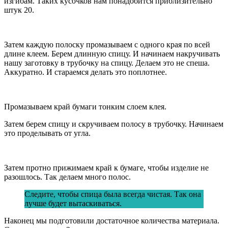
изгибам. Таких кусочков нам понадобится приблизительно
штук 20.
Затем каждую полоску промазываем с одного края по всей
длине клеем. Берем длинную спицу. И начинаем накручивать
нашу заготовку в трубочку на спицу. Делаем это не спеша.
Аккуратно. И стараемся делать это поплотнее.
Промазываем край бумаги тонким слоем клея.
Затем берем спицу и скручиваем полосу в трубочку. Начинаем
это проделывать от угла.
Затем протно прижимаем край к бумаге, чтобы изделие не
разошлось. Так делаем много полос.
Следите, чтобы спица была всегда чистая. Так она
лучше будет вытаскиваться.
Наконец мы подготовили достаточное количества материала.