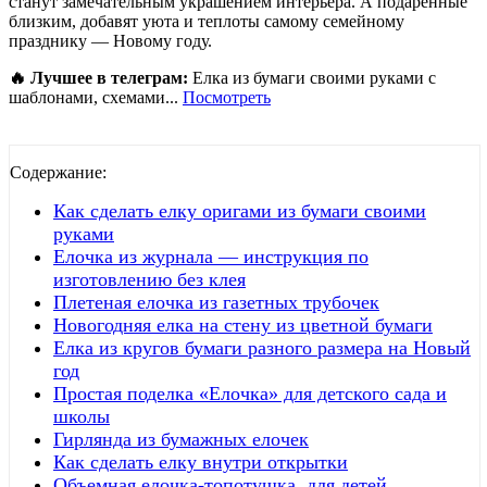
станут замечательным украшением интерьера. А подаренные
близким, добавят уюта и теплоты самому семейному
празднику — Новому году.
🔥 Лучшее в телеграм:
Елка из бумаги своими руками с
шаблонами, схемами...
Посмотреть
Содержание:
Как сделать елку оригами из бумаги своими
руками
Елочка из журнала — инструкция по
изготовлению без клея
Плетеная елочка из газетных трубочек
Новогодняя елка на стену из цветной бумаги
Елка из кругов бумаги разного размера на Новый
год
Простая поделка «Елочка» для детского сада и
школы
Гирлянда из бумажных елочек
Как сделать елку внутри открытки
Объемная елочка-топотушка для детей