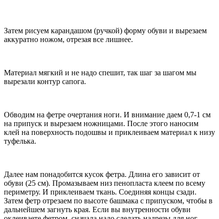
Затем рисуем карандашом (ручкой) форму обуви и вырезаем
аккуратно ножом, отрезая все лишнее.
Материал мягкий и не надо спешит, так шаг за шагом мы
вырезали контур сапога.
Обводим на фетре очертания ноги. И внимание даем 0,7-1 см
на припуск и вырезаем ножницами. После этого наносим
клей на поверхность подошвы и приклеиваем материал к низу
туфелька.
Далее нам понадобится кусок фетра. Длина его зависит от
обуви (25 см). Промазываем низ пенопласта клеем по всему
периметру. И приклеиваем ткань. Соединяя концы сзади.
Затем фетр отрезаем по высоте башмака с припуском, чтобы в
дальнейшем загнуть края. Если вы внутренности обуви
оклеиваете фетром, сначала надо сделать надрезы для ног.