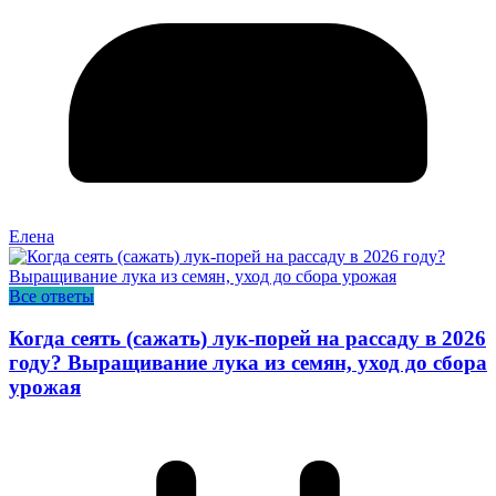
Елена
Все ответы
Когда сеять (сажать) лук-порей на рассаду в 2026
году? Выращивание лука из семян, уход до сбора
урожая