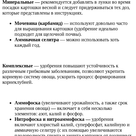
Минеральные —
рекомендуется добавлять в лунки во время
посадки картошки весной и следует придерживаться тех доз,
которые представлены в инструкциях.
Мочевина (карбамид)
— используют довольно часто
для выращивания картошки (удобрение идеально
подходит для щелочной почвы).
Аммиачная селитра
— можно использовать хоть
каждый год.
Комплексные
— удобрения повышают устойчивость к
различным грибковым заболеваниям, позволяют укрепить
корневую систему овоща, ускорить процесс формирования
корнеклубней.
Аммофоска
(увеличивают урожайность, а также срок
хранения овоща)
—
включает в себя несколько
элементов: азот, калий и фосфор.
Нитрофоска и нитроаммофоска —
удобрения
включают хлористый калий, суперфосфат, калийную и
аммиачную селитру (с их помощью увеличиваются
плодородность грунта и защита картошки от различных