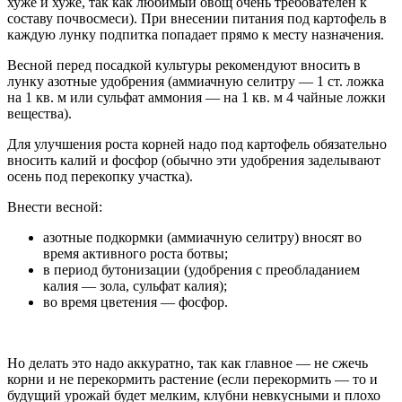
хуже и хуже, так как любимый овощ очень требователен к
составу почвосмеси). При внесении питания под картофель в
каждую лунку подпитка попадает прямо к месту назначения.
Весной перед посадкой культуры рекомендуют вносить в
лунку азотные удобрения (аммиачную селитру — 1 ст. ложка
на 1 кв. м или сульфат аммония — на 1 кв. м 4 чайные ложки
вещества).
Для улучшения роста корней надо под картофель обязательно
вносить калий и фосфор (обычно эти удобрения заделывают
осень под перекопку участка).
Внести весной:
азотные подкормки (аммиачную селитру) вносят во
время активного роста ботвы;
в период бутонизации (удобрения с преобладанием
калия — зола, сульфат калия);
во время цветения — фосфор.
Но делать это надо аккуратно, так как главное — не сжечь
корни и не перекормить растение (если перекормить — то и
будущий урожай будет мелким, клубни невкусными и плохо