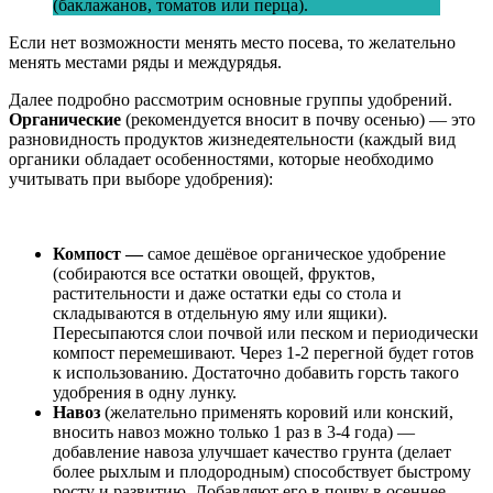
(баклажанов, томатов или перца).
Если нет возможности менять место посева, то желательно
менять местами ряды и междурядья.
Далее подробно рассмотрим основные группы удобрений.
Органические
(рекомендуется вносит в почву осенью) — это
разновидность продуктов жизнедеятельности (каждый вид
органики обладает особенностями, которые необходимо
учитывать при выборе удобрения):
Компост —
самое дешёвое органическое удобрение
(собираются все остатки овощей, фруктов,
растительности и даже остатки еды со стола и
складываются в отдельную яму или ящики).
Пересыпаются слои почвой или песком и периодически
компост перемешивают. Через 1-2 перегной будет готов
к использованию. Достаточно добавить горсть такого
удобрения в одну лунку.
Навоз
(желательно применять коровий или конский,
вносить навоз можно только 1 раз в 3-4 года) —
добавление навоза улучшает качество грунта (делает
более рыхлым и плодородным) способствует быстрому
росту и развитию. Добавляют его в почву в осеннее