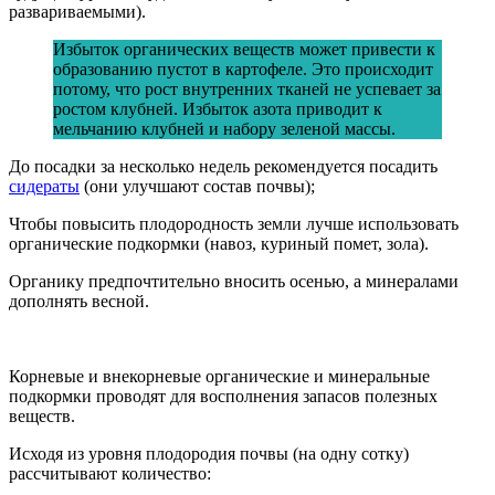
развариваемыми).
Избыток органических веществ может привести к
образованию пустот в картофеле. Это происходит
потому, что рост внутренних тканей не успевает за
ростом клубней. Избыток азота приводит к
мельчанию клубней и набору зеленой массы.
До посадки за несколько недель рекомендуется посадить
сидераты
(они улучшают состав почвы);
Чтобы повысить плодородность земли лучше использовать
органические подкормки (навоз, куриный помет, зола).
Органику предпочтительно вносить осенью, а минералами
дополнять весной.
Корневые и внекорневые органические и минеральные
подкормки проводят для восполнения запасов полезных
веществ.
Исходя из уровня плодородия почвы (на одну сотку)
рассчитывают количество: