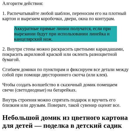
Алгоритм действия:
1. Распечатывайте любой шаблон, переносим его на плотный
картон и вырезаем коробочки, двери, окна по контурам.
Аккуратные прямые линии получатся, если при
вырезании будут при использовании линейка и
канцелярский нож.
2. Внутри стены можно раскрасить цветными карандашами,
покрасить акриловой краской или оклеить разноцветной
бумагой.
Сгибаем домики по пунктирам и фиксируем все детали между
собой при помощи двустороннего скотча (или клея).
Чтобы создать волшебство в сказочный домик помещаем
свечи (светодиодные) на батарейках.
Внутрь строения можно спрятать подарок и вручить его
близким или друзьям. Поверьте, такой сувенир оценят все.
Небольшой домик из цветного картона
для детей — поделка в детский садик