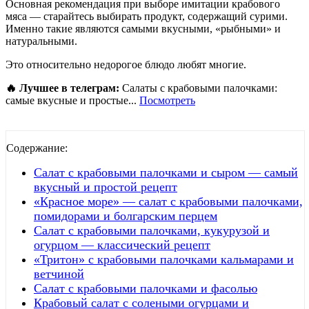
Основная рекомендация при выборе имитации крабового
мяса — старайтесь выбирать продукт, содержащий сурими.
Именно такие являются самыми вкусными, «рыбными» и
натуральными.
Это относительно недорогое блюдо любят многие.
🔥 Лучшее в телеграм:
Салаты с крабовыми палочками:
самые вкусные и простые...
Посмотреть
Содержание:
Салат с крабовыми палочками и сыром — самый
вкусный и простой рецепт
«Красное море» — салат с крабовыми палочками,
помидорами и болгарским перцем
Салат с крабовыми палочками, кукурузой и
огурцом — классический рецепт
«Тритон» с крабовыми палочками кальмарами и
ветчиной
Салат с крабовыми палочками и фасолью
Крабовый салат с солеными огурцами и