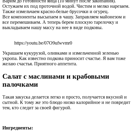
Варим до готовности яйца (10 минут после закипания).
Остужаем их под проточной водой. Чистим и мелко нарезаем.
Также измельчаем красно-белые брусочки и огурец.
Все компоненты высыпаем в чашу. Заправляем майонезом и
все перемешиваем. А теперь берем плоскую тарелочку и
выкладываем нашу массу на нее в виде подковы.
https://youtu.be/07O9ufwvmr0
Украшаем кукурузой, оливками и измельченной зеленью
укропа. Как известно подкова приносит счастье. Я вам тоже
желаю счастья. Приятного аппетита.
Салат с маслинами и крабовыми
палочками
Такая закуска делается легко и просто, получается вкусной и
сытной. К тому же это блюдо низко калорийное и не повредит
тем, кто следит за своей фигурой.
Ингредиенты: