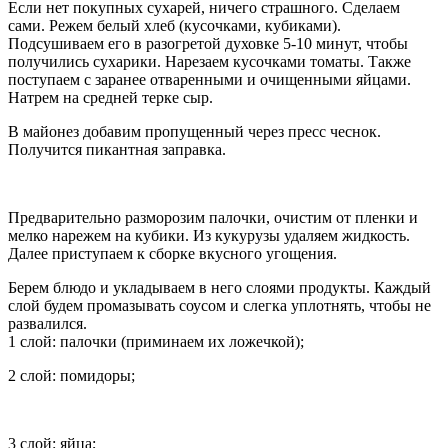
Если нет покупных сухарей, ничего страшного. Сделаем
сами. Режем белый хлеб (кусочками, кубиками).
Подсушиваем его в разогретой духовке 5-10 минут, чтобы
получились сухарики. Нарезаем кусочками томаты. Также
поступаем с заранее отваренными и очищенными яйцами.
Натрем на средней терке сыр.
В майонез добавим пропущенный через пресс чеснок.
Получится пикантная заправка.
Предварительно разморозим палочки, очистим от пленки и
мелко нарежем на кубики. Из кукурузы удаляем жидкость.
Далее приступаем к сборке вкусного угощения.
Берем блюдо и укладываем в него слоями продукты. Каждый
слой будем промазывать соусом и слегка уплотнять, чтобы не
развалился.
1 слой: палочки (приминаем их ложечкой);
2 слой: помидоры;
3 слой: яйца;