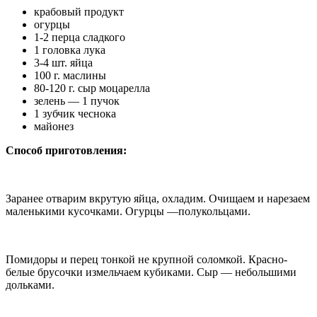
крабовый продукт
огурцы
1-2 перца сладкого
1 головка лука
3-4 шт. яйца
100 г. маслины
80-120 г. сыр моцарелла
зелень — 1 пучок
1 зубчик чеснока
майонез
Способ приготовления:
Заранее отварим вкрутую яйца, охладим. Очищаем и нарезаем
маленькими кусочками. Огурцы —полукольцами.
Помидоры и перец тонкой не крупной соломкой. Красно-
белые брусочки измельчаем кубиками. Сыр — небольшими
дольками.