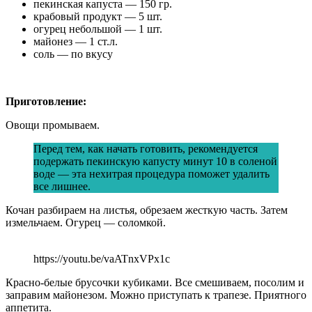
пекинская капуста — 150 гр.
крабовый продукт — 5 шт.
огурец небольшой — 1 шт.
майонез — 1 ст.л.
соль — по вкусу
Приготовление:
Овощи промываем.
Перед тем, как начать готовить, рекомендуется
подержать пекинскую капусту минут 10 в соленой
воде — эта нехитрая процедура поможет удалить
все лишнее.
Кочан разбираем на листья, обрезаем жесткую часть. Затем
измельчаем. Огурец — соломкой.
https://youtu.be/vaATnxVPx1c
Красно-белые брусочки кубиками. Все смешиваем, посолим и
заправим майонезом. Можно приступать к трапезе. Приятного
аппетита.