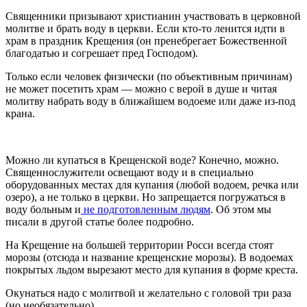
Священники призывают христианин участвовать в церковной
молитве и брать воду в церкви. Если кто-то ленится идти в
храм в праздник Крещения (он пренебрегает Божественной
благодатью и согрешает пред Господом).
Только если человек физически (по объективным причинам)
не может посетить храм — можно с верой в душе и читая
молитву набрать воду в ближайшем водоеме или даже из-под
крана.
Можно ли купаться в Крещенской воде? Конечно, можно.
Священнослужители освещают воду и в специально
оборудованных местах для купания (любой водоем, речка или
озеро), а не только в церкви. Но запрещается погружаться в
воду больным и
не подготовленным людям
. Об этом мы
писали в другой статье более подробно.
На Крещение на большей территории Росси всегда стоят
морозы (отсюда и название крещенские морозы). В водоемах
покрытых льдом вырезают место для купания в форме креста.
Окунаться надо с молитвой и желательно с головой три раза
(но необязательно).