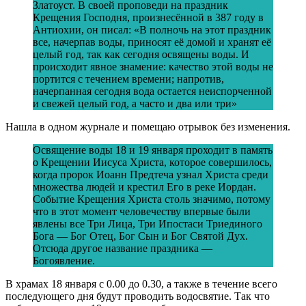
Златоуст. В своей проповеди на праздник
Крещения Господня, произнесённой в 387 году в
Антиохии, он писал: «В полночь на этот праздник
все, начерпав воды, приносят её домой и хранят её
целый год, так как сегодня освящены воды. И
происходит явное знамение: качество этой воды не
портится с течением времени; напротив,
начерпанная сегодня вода остается неиспорченной
и свежей целый год, а часто и два или три»
Нашла в одном журнале и помещаю отрывок без изменения.
Освящение воды 18 и 19 января проходит в память
о Крещении Иисуса Христа, которое совершилось,
когда пророк Иоанн Предтеча узнал Христа среди
множества людей и крестил Его в реке Иордан.
Событие Крещения Христа столь значимо, потому
что в этот момент человечеству впервые были
явлены все Три Лица, Три Ипостаси Триединого
Бога — Бог Отец, Бог Сын и Бог Святой Дух.
Отсюда другое название праздника —
Богоявление.
В храмах 18 января с 0.00 до 0.30, а также в течение всего
последующего дня будут проводить водосвятие. Так что