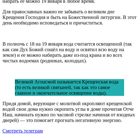
набрать ее можно 19 января в любое время.
Для православных важно не забывать о великом дне
Крещения Господня и быть на Божественной литургии. В этот
день необходимо исповедаться и причаститься.
В полночь с 18 на 19 января вода считается освещенной (так
как сам Дух Божий сошёл на воду и освятил всю воду на
земле) и ее можно набирать даже из-под крана и во всех
чистых водоемах (родниках, колодцах).
Великой Агиасмой называется Крещенская вода
(то есть великой святыней, так как это самое
главное и окончательное освящение воды).
Придя домой, верующие с молитвой окропляют крещенской
водой свои дома нужно окропить углы в доме прочитав Отче
Наш, начинать нужно по часовой стрелке начиная от входных
дверей) — это помогает прогнать негативную энергию.
Смотреть телеграм