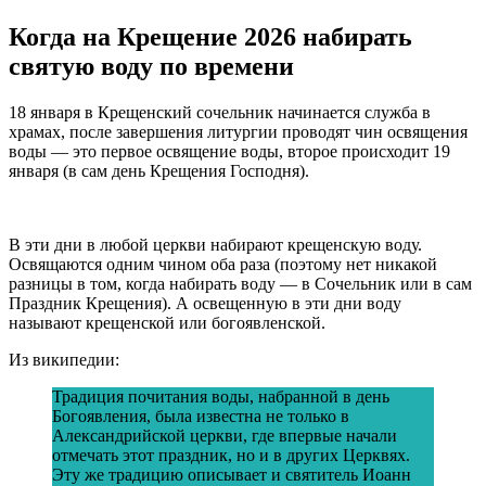
Когда на Крещение 2026 набирать
святую воду по времени
18 января в Крещенский сочельник начинается служба в
храмах, после завершения литургии проводят чин освящения
воды — это
первое освящение воды
, второе происходит 19
января (в сам день Крещения Господня).
В эти дни в любой церкви набирают крещенскую воду.
Освящаются одним чином оба раза (поэтому нет никакой
разницы в том, когда набирать воду — в Сочельник или в сам
Праздник Крещения). А освещенную в эти дни воду
называют крещенской или богоявленской.
Из википедии:
Традиция почитания воды, набранной в день
Богоявления, была известна не только в
Александрийской церкви, где впервые начали
отмечать этот праздник, но и в других Церквях.
Эту же традицию описывает и святитель Иоанн