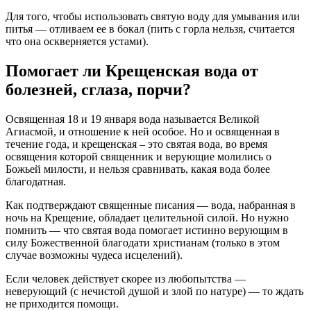
Для того, чтобы использовать святую воду для умывания или
питья — отливаем ее в бокал (пить с горла нельзя, считается
что она оскверняется устами).
Помогает ли Крещенская вода от
болезней, сглаза, порчи?
Освященная 18 и 19 января вода называется Великой
Агиасмой, и отношение к ней особое. Но и освященная в
течение года, и крещенская – это святая вода, во время
освящения которой священник и верующие молились о
Божьей милости, и нельзя сравнивать, какая вода более
благодатная.
Как подтверждают священные писания — вода, набранная в
ночь на Крещение, обладает целительной силой. Но нужно
помнить — что святая вода помогает истинно верующим в
силу Божественной благодати христианам (только в этом
случае возможны чудеса исцелений).
Если человек действует скорее из любопытства —
неверующий (с нечистой душой и злой по натуре) — то ждать
не приходится помощи.