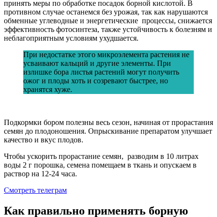
принять меры по обработке посадок борной кислотой. В
противном случае останемся без урожая, так как нарушаются
обменные углеводные и энергетические процессы, снижается
эффективность фотосинтеза, также устойчивость к болезням и
неблагоприятным условиям ухудшается.
При недостатке этого микроэлемента растения не
усваивают кальций и другие элементы. При
излишке бора листья растений могут получить
ожог и плоды хоть и созревают быстрее, но
хранятся хуже.
Подкормки бором полезны весь сезон, начиная от прорастания
семян до плодоношения. Опрыскивание препаратом улучшает
качество и вкус плодов.
Чтобы ускорить прорастание семян, разводим в 10 литрах
воды 2 г порошка, семена помещаем в ткань и опускаем в
раствор на 12-24 часа.
Смотреть телеграм
Как правильно применять борную