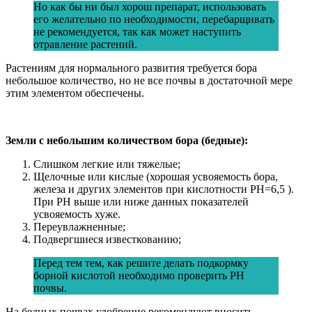
Но как бы ни был хорош препарат, использовать
его желательно по необходимости, перебарщивать
не рекомендуется, так как может наступить
отравление растений.
Растениям для нормального развития требуется бора
небольшое количество, но не все почвы в достаточной мере
этим элементом обеспечены.
Земли с небольшим количеством бора (бедные):
Слишком легкие или тяжелые;
Щелочные или кислые (хорошая усвояемость бора,
железа и других элементов при кислотности PH=6,5 ).
При PH выше или ниже данных показателей
усвояемость хуже.
Переувлажненные;
Подвергшиеся известкованию;
Перед тем тем, как решите делать подкормку
борной кислотой необходимо проверить PH
почвы.
На бедных почвах удобрение рекомендуют вносить