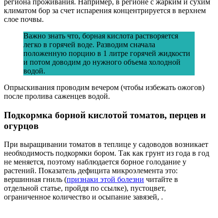
региона проживания. Например, в регионе с жарким и сухим
климатом бор за счет испарения концентрируется в верхнем
слое почвы.
Важно знать что, борная кислота растворяется
легко в горячей воде. Разводим сначала
положенную порцию в 1 литре горячей жидкости
и потом доводим до нужного объема холодной
водой.
Опрыскивания проводим вечером (чтобы избежать ожогов)
после пролива саженцев водой.
Подкормка борной кислотой томатов, перцев и
огурцов
При выращивании томатов в теплице у садоводов возникает
необходимость подкормки бором. Так как грунт из года в год
не меняется, поэтому наблюдается борное голодание у
растений. Показатель дефицита микроэлемента это:
вершинная гниль (
признаки этой болезни
читайте в
отдельной статье, пройдя по ссылке), пустоцвет,
ограниченное количество и осыпание завязей, .