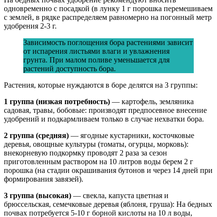
одновременно с посадкой (в лунку 1 г порошка перемешиваем
с землей, в рядке распределяем равномерно на погонный метр
удобрения 2-3 г.
Зависимость поглощения бора растениями зависит
от испарения листьями влаги и увлажнения
грунта. При малом поливе уменьшается для
растений доступность бора.
Растения, которые нуждаются в боре делятся на 3 группы:
1 группа (низкая потребность)
— картофель, земляника
садовая, травы, бобовые: производят предпосевное внесение
удобрений и подкармливаем только в случае нехватки бора.
2 группа (средняя)
— ягодные кустарники, косточковые
деревья, овощные культуры (томаты, огурцы, морковь):
внекорневую подкормку проводят 2 раза за сезон
приготовленным раствором на 10 литров воды берем 2 г
порошка (на стадии окрашивания бутонов и через 14 дней при
формирования завязей).
3 группа (высокая)
— свекла, капуста цветная и
брюссельская, семечковые деревья (яблоня, груша): На бедных
почвах потребуется 5-10 г борной кислоты на 10 л воды,