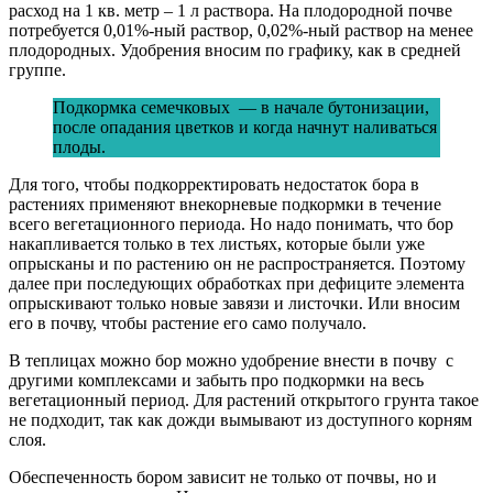
расход на 1 кв. метр – 1 л раствора. На плодородной почве
потребуется 0,01%-ный раствор, 0,02%-ный раствор на менее
плодородных. Удобрения вносим по графику, как в средней
группе.
Подкормка семечковых — в начале бутонизации,
после опадания цветков и когда начнут наливаться
плоды.
Для того, чтобы подкорректировать недостаток бора в
растениях применяют внекорневые подкормки в течение
всего вегетационного периода. Но надо понимать, что бор
накапливается только в тех листьях, которые были уже
опрысканы и по растению он не распространяется. Поэтому
далее при последующих обработках при дефиците элемента
опрыскивают только новые завязи и листочки. Или вносим
его в почву, чтобы растение его само получало.
В теплицах можно бор можно удобрение внести в почву с
другими комплексами и забыть про подкормки на весь
вегетационный период. Для растений открытого грунта такое
не подходит, так как дожди вымывают из доступного корням
слоя.
Обеспеченность бором зависит не только от почвы, но и