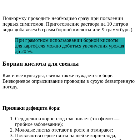
Подкормку проводить необходимо сразу при появлении
первых симптомов. Приготовление раствора на 10 литров
воды добавляем 6 грамм борной кислоты или 9 грамм буры).
При грамотном использовании борной кислоты
для картофеля можно добиться увеличения урожая
до 20 %.
Борная кислота для свеклы
Как и все культуры, свекла также нуждается в боре.
Внекорневое опрыскивание проводим в сухую безветренную
погоду.
Признаки дефицита бора:
Сердцевина корнеплода загнивает (это фомоз —
грибное заболевание);
Молодые листья отстают в росте и отмирают;
Появляются серые пятна на шейке корнеплода;