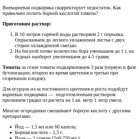
Внекорневая подкормка скорректирует недостаток. Как
правильно полить борной кислотой томаты?
Приготовим раствор:
В 10 литров горячей воды растворяем 2 г порошка.
Опрыскиваем до легкого увлажнения листья с двух
сторон охлажденной смесью.
На богатой почве количество бора уменьшаем до 1 г, на
бедных наоборот увеличиваем до 4-5 грамм.
Томаты
за сезон томаты подкармливаем 3 раза (первую в фазе
бутонизации, вторую во время цветения и третью при
созревании плодов).
Для огурцов из-за постоянного цветения и роста подойдут
корневые подкормки — подготовленным раствором
проливаем грядки из расчета на 1 кв. метр 1 литр смеси.
Многие огородники смешивают борную кислоту с другими
препаратами:
Йод — 1,5 мл или 60 капель;
Борная кислота – 1,5 г.
Вода — 1 стакан (2о0-250 мл.);