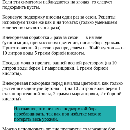
Если эти симптомы наблюдаются на ягодах, то следует
подкормить кусты.
Корневую подкормку вносим один раз за сезон. Рецепты
используем такие же как и на томатах (только уменьшаем
количество кислоты в 2 раза).
Внекорневая обработка 3 раза за сезон — в начале
бутонизации, при массовом цветении, после сбора урожая.
Приготовленный раствор распределяем на 30-40 кустов — на
10 литров воды 5 грамм борной кислоты.
Посадки можно пролить ранней весной раствором (на 10
литров воды берем 1 г марганцовки, 1 грамм борной
кислоты).
Внекорневая подкормка перед началом цветения, как только
растения выдвинули бутоны —( на 10 литров воды берем 1
стакан просеянной золы, 2 грамма марганцовки, 2 г борной
кислоты).
Но главное, что нельзя с подкормкой бора
перебарщивать, так как при избытке можно
потерять весь урожай.
Можно использовать другие препараты содержащие бор