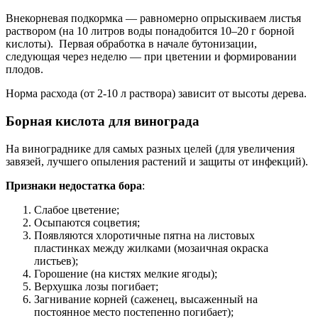
Внекорневая подкормка — равномерно опрыскиваем листья
раствором (на 10 литров воды понадобится 10–20 г борной
кислоты). Первая обработка в начале бутонизации,
следующая через неделю — при цветении и формировании
плодов.
Норма расхода (от 2-10 л раствора) зависит от высоты дерева.
Борная кислота для винограда
На винограднике для самых разных целей (для увеличения
завязей, лучшего опыления растений и защиты от инфекций).
Признаки недостатка бора
:
Слабое цветение;
Осыпаются соцветия;
Появляются хлоротичные пятна на листовых
пластинках между жилками (мозаичная окраска
листьев);
Горошение (на кистях мелкие ягоды);
Верхушка лозы погибает;
Загнивание корней (саженец, высаженный на
постоянное место постепенно погибает);