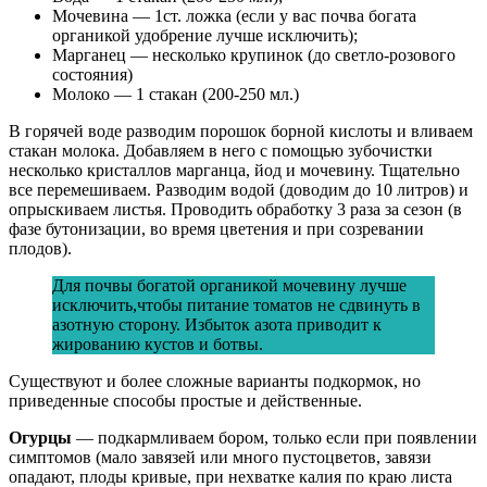
Мочевина — 1ст. ложка (если у вас почва богата
органикой удобрение лучше исключить);
Марганец — несколько крупинок (до светло-розового
состояния)
Молоко — 1 стакан (200-250 мл.)
В горячей воде разводим порошок борной кислоты и вливаем
стакан молока. Добавляем в него с помощью зубочистки
несколько кристаллов марганца, йод и мочевину. Тщательно
все перемешиваем. Разводим водой (доводим до 10 литров) и
опрыскиваем листья. Проводить обработку 3 раза за сезон (в
фазе бутонизации, во время цветения и при созревании
плодов).
Для почвы богатой органикой мочевину лучше
исключить,чтобы питание томатов не сдвинуть в
азотную сторону. Избыток азота приводит к
жированию кустов и ботвы.
Существуют и более сложные варианты подкормок, но
приведенные способы простые и действенные.
Огурцы
— подкармливаем бором, только если при появлении
симптомов (мало завязей или много пустоцветов, завязи
опадают, плоды кривые, при нехватке калия по краю листа