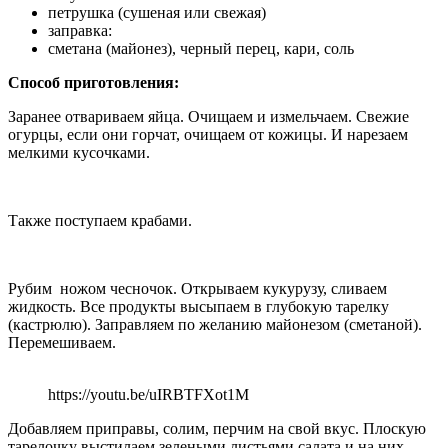
петрушка (сушеная или свежая)
заправка:
сметана (майонез), черный перец, кари, соль
Способ приготовления:
Заранее отвариваем яйца. Очищаем и измельчаем. Свежие
огурцы, если они горчат, очищаем от кожицы. И нарезаем
мелкими кусочками.
Также поступаем крабами.
Рубим ножом чесночок. Открываем кукурузу, сливаем
жидкость. Все продукты высыпаем в глубокую тарелку
(кастрюлю). Заправляем по желанию майонезом (сметаной).
Перемешиваем.
https://youtu.be/uIRBTFXot1M
Добавляем приправы, солим, перчим на свой вкус. Плоскую
тарелочку выстилаем зелеными листьями салата и на них