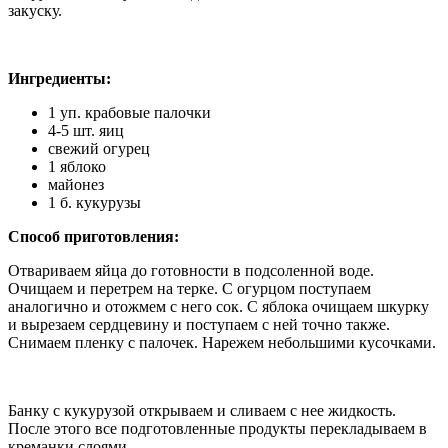
закуску.
Ингредиен
ты:
1 уп. крабовые палочки
4-5 шт. яиц
свежий огурец
1 яблоко
майонез
1 б. кукурузы
Способ приготовления:
Отвариваем яйца до готовности в подсоленной воде.
Очищаем и перетрем на терке. С огурцом поступаем
аналогично и отожмем с него сок. С яблока очищаем шкурку
и вырезаем сердцевину и поступаем с ней точно также.
Снимаем пленку с палочек. Нарежем небольшими кусочками.
Банку с кукурузой открываем и сливаем с нее жидкость.
После этого все подготовленные продукты перекладываем в
креманки слоями.