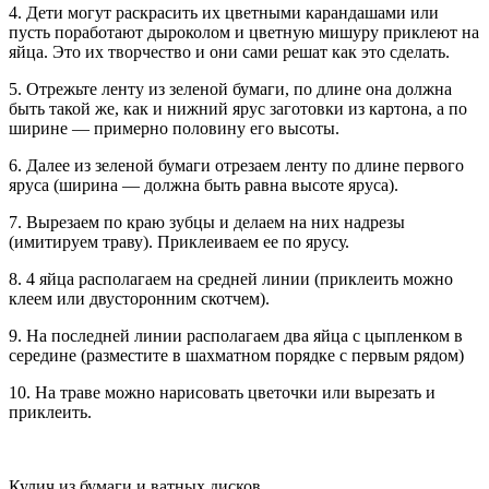
4. Дети могут раскрасить их цветными карандашами или
пусть поработают дыроколом и цветную мишуру приклеют на
яйца. Это их творчество и они сами решат как это сделать.
5. Отрежьте ленту из зеленой бумаги, по длине она должна
быть такой же, как и нижний ярус заготовки из картона, а по
ширине — примерно половину его высоты.
6. Далее из зеленой бумаги отрезаем ленту по длине первого
яруса (ширина — должна быть равна высоте яруса).
7. Вырезаем по краю зубцы и делаем на них надрезы
(имитируем траву). Приклеиваем ее по ярусу.
8. 4 яйца располагаем на средней линии (приклеить можно
клеем или двусторонним скотчем).
9. На последней линии располагаем два яйца с цыпленком в
середине (разместите в шахматном порядке с первым рядом)
10. На траве можно нарисовать цветочки или вырезать и
приклеить.
Кулич из бумаги и ватных дисков.