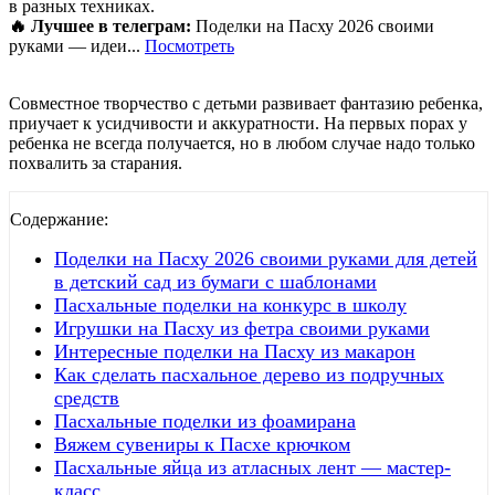
в разных техниках.
🔥 Лучшее в телеграм:
Поделки на Пасху 2026 своими
руками — идеи...
Посмотреть
Совместное творчество с детьми развивает фантазию ребенка,
приучает к усидчивости и аккуратности. На первых порах у
ребенка не всегда получается, но в любом случае надо только
похвалить за старания.
Содержание:
Поделки на Пасху 2026 своими руками для детей
в детский сад из бумаги с шаблонами
Пасхальные поделки на конкурс в школу
Игрушки на Пасху из фетра своими руками
Интересные поделки на Пасху из макарон
Как сделать пасхальное дерево из подручных
средств
Пасхальные поделки из фоамирана
Вяжем сувениры к Пасхе крючком
Пасхальные яйца из атласных лент — мастер-
класс