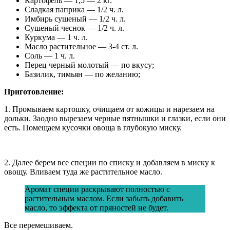
Картофель — 1,5 — 2 кг.
Сладкая паприка — 1/2 ч. л.
Имбирь сушеный — 1/2 ч. л.
Сушеный чеснок — 1/2 ч. л.
Куркума — 1 ч. л.
Масло растительное — 3-4 ст. л.
Соль — 1 ч. л.
Перец черный молотый — по вкусу;
Базилик, тимьян — по желанию;
Приготовление:
1. Промываем картошку, очищаем от кожицы и нарезаем на
дольки. Заодно вырезаем черные пятнышки и глазки, если они
есть. Помещаем кусочки овоща в глубокую миску.
2. Далее берем все специи по списку и добавляем в миску к
овощу. Вливаем туда же растительное масло.
Аромат специи раскрывают полностью с
растительным маслом. Если забыть добавить
масло, то эффекта от пряностей не будет.
Все перемешиваем.