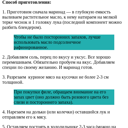
Способ приготовления:
1. Приготовим сначала маринад — в глубокую емкость
выливаем растительное масло, к нему натираем на мелкой
терке чеснок и 1 головку лука (последний компонент можно
разбить блендером).
Чтобы не было посторонних запахов, лучше
использовать масло подсолнечное
рафинированное.
2. Добавляем соль, перец по вкусу и уксус. Все хорошо
перемешиваем. Обязательно пробуем на вкус. Добавляем
специи по своему желанию. И маринад готов.
3. Разрезаем куриное мясо на кусочки не более 2-3 см
толщиной.
При покупки филе, обращаем внимание на его
запах цвет (оно должно быть розового цвета без
слизи и постороннего запаха).
4. Нарезаем на дольки (или колечки) оставшийся лук и
отправляем его к мясу.
5. Оставляем постоять в холодильнике 2-3 часа (можно на