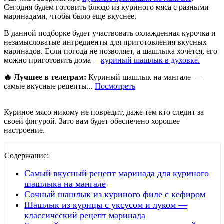
Сегодня будем готовить блюдо из куриного мяса с разными
маринадами, чтобы было еще вкуснее.
В данной подборке будет участвовать охлажденная курочка и
незамысловатые ингредиенты для приготовления вкусных
маринадов. Если погода не позволяет, а шашлыка хочется, его
можно приготовить дома —
куриный шашлык в духовке.
🔥 Лучшее в телеграм:
Куриный шашлык на мангале —
самые вкусные рецепты...
Посмотреть
Куриное мясо никому не повредит, даже тем кто следит за
своей фигурой. Зато вам будет обеспечено хорошее
настроение.
Содержание:
Самый вкусный рецепт маринада для куриного
шашлыка на мангале
Сочный шашлык из куриного филе с кефиром
Шашлык из курицы с уксусом и луком —
классический рецепт маринада