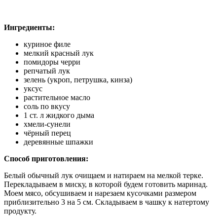
Ингредиенты:
куриное филе
мелкий красный лук
помидоры черри
репчатый лук
зелень (укроп, петрушка, кинза)
уксус
растительное масло
соль по вкусу
1 ст. л жидкого дыма
хмели-сунели
чёрный перец
деревянные шпажки
Способ приготовления:
Белый обычный лук очищаем и натираем на мелкой терке.
Перекладываем в миску, в которой будем готовить маринад.
Моем мясо, обсушиваем и нарезаем кусочками размером
приблизительно 3 на 5 см. Складываем в чашку к натертому
продукту.