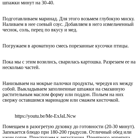
шпажки минут на 30-40.
Подготавливаем маринад. Для этого возьмем глубокую миску.
Наливаем в нее соевый соус. Добавляем в него измельченный
чеснок, соль, перец по вкусу и мед.
Погружаем в ароматную смесь порезанные кусочки птицы.
Пока мы с этим возились, сварилась картошка. Разрезаем ее на
несколько частей.
Нанизываем на мокрые палочки продукты, чередуя их между
собой. Выкладываем заполненные шпажки на смазанную
растительным маслом форму или поддон. Польем на них
свержу оставшимся маринадом или смажем кисточкой.
https://youtu.be/Me-ExJaLNcw
Помещаем в разогретую духовку до готовности (20-30 минут).
Запекается блюдо при 180-200 градусов. Отличный обед или
ужин готов. Приступаем к дегустации. Приятного аппетита.