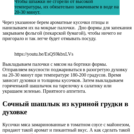
Чтобы шпажки не сгорели от высокой
температуры, их обязательно замачиваем в воде на
20-30 минут.
Через указанное берем ароматные кусочки птицы и
нанизываем их на мокрые палочки. Дно формы для запекания
закрываем фольгой (пекарской бумагой), чтобы ничего не
пригорало и так легче будет отмывать посуду.
https://youtu.be/EsQS9kbxLVs
Выкладываем палочки с мясом на бортики формы.
Отправляем вкусности поджариваться в разогретую духовку
на 20-30 минут при температуре 180-200 градусов. Время
зависит духовки и толщины кусочков. Затем выкладываем
горяченький шашлычок на тарелочку к салатику или
украшаем зеленью. Приятного аппетита.
Сочный шашлык из куриной грудки в
духовке
Кусочки мяса замаринованные в томатном соусе с майонезом,
придают такой аромат и пикантный вкус. А как сделать такой