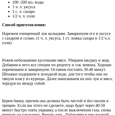
100 -200 мл. воды
1 ч. л. уксуса
1 с. л. сахара
1/2 ч. л. соли
Способ приготовления:
Нарежем очищенный лук кольцами. Замаринуем его в уксусе
с сахаром и солью. (1 ч. л. уксуса, 1 ст. ложка сахара и 1/2 ч.л.
соли)
Режем небольшими кусочками мясо. Убираем шкурку и жир.
Добавим в него все специи по рецепту и сок лимона. Хорошо
перемешаем и замаринуем. Оставим постоять 30-40 минут.
Шпажки подержим в холодной воде, для того чтобы они не
тянули влагу из курицы. Далее нанизываем на них лук и мясо,
чередуя их между собой.
Берем банку, причем она должна быть чистой и без сколов и
трещин. Если вы этого не сделаете, надо будет через 40-50
минут быстро снять укрывку, а после выключения газа, снова
вернуть на горлышко. Решать вам. Добавляем в нее жидкий