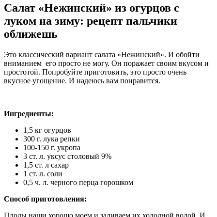
Салат «Нежинский» из огурцов с
луком на зиму: рецепт пальчики
оближешь
Это классический вариант салата «Нежинский». И обойти
вниманием его просто не могу. Он поражает своим вкусом и
простотой. Попробуйте приготовить, это просто очень
вкусное угощение. И надеюсь вам понравится.
Ингредиенты:
1,5 кг огурцов
300 г. лука репки
100-150 г. укропа
3 ст. л. уксус столовый 9%
1,5 ст. л сахар
1 ст. л. соли
0,5 ч. л. черного перца горошком
Способ приготовления:
Плоды наши хорошо моем и заливаем их холодной водой. И