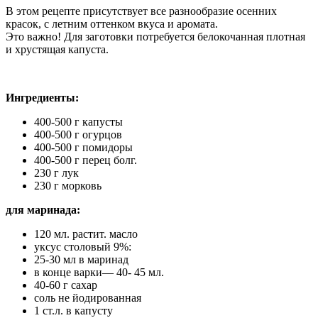
В этом рецепте присутствует все разнообразие осенних
красок, с летним оттенком вкуса и аромата.
Это важно! Для заготовки потребуется белокочанная плотная
и хрустящая капуста.
Ингредиенты:
400-500 г капусты
400-500 г огурцов
400-500 г помидоры
400-500 г перец болг.
230 г лук
230 г морковь
для
маринада:
120 мл. растит. масло
уксус столовый 9%:
25-30 мл в маринад
в конце варки— 40- 45 мл.
40-60 г сахар
соль не йодированная
1 ст.л. в капусту