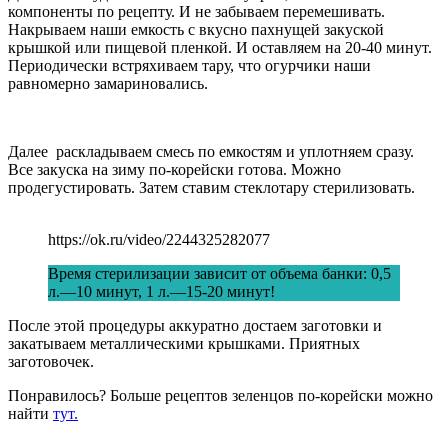
компоненты по рецепту. И не забываем перемешивать.
Накрываем наши емкость с вкусно пахнущей закуской
крышкой или пищевой пленкой. И оставляем на 20-40 минут.
Периодически встряхиваем тару, что огурчики наши
равномерно замариновались.
Далее раскладываем смесь по емкостям и уплотняем сразу.
Все закуска на зиму по-корейски готова. Можно
продегустировать. Затем ставим стеклотару стерилизовать.
https://ok.ru/video/2244325282077
Время стерилизации зависит от объема банки: 0,5
л.—10 минут, 1 л.—15-20 минут!
После этой процедуры аккуратно достаем заготовки и
закатываем металлическими крышками. Приятных
заготовочек.
Понравилось? Больше рецептов зеленцов по-корейски можно
найти
тут.