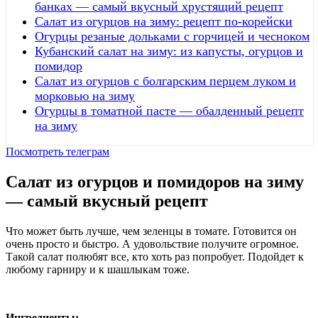
банках — самый вкусный хрустящий рецепт
Салат из огурцов на зиму: рецепт по-корейски
Огурцы резаные дольками с горчицей и чесноком
Кубанский салат на зиму: из капусты, огурцов и
помидор
Салат из огурцов с болгарским перцем луком и
морковью на зиму
Огурцы в томатной пасте — обалденный рецепт
на зиму
Посмотреть телеграм
Салат из огурцов и помидоров на зиму
— самый вкусный рецепт
Что может быть лучше, чем зеленцы в томате. Готовится он
очень просто и быстро. А удовольствие получите огромное.
Такой салат полюбят все, кто хоть раз попробует. Подойдет к
любому гарниру и к шашлыкам тоже.
Ингредиенты: