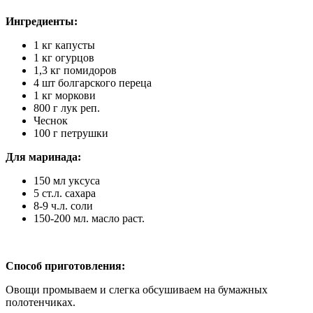
Ингредиенты:
1 кг капусты
1 кг огурцов
1,3 кг помидоров
4 шт болгарского переца
1 кг моркови
800 г лук реп.
Чеснок
100 г петрушки
Для маринада:
150 мл уксуса
5 ст.л. сахара
8-9 ч.л. соли
150-200 мл. масло раст.
Способ приготовления:
Овощи промываем и слегка обсушиваем на бумажных
полотенчиках.