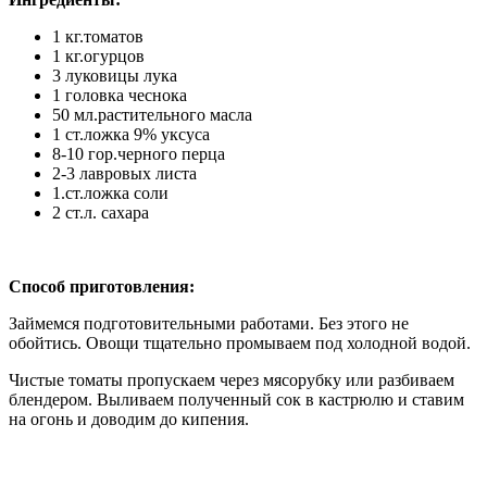
1 кг.томатов
1 кг.огурцов
3 луковицы лука
1 головка чеснока
50 мл.растительного масла
1 ст.ложка 9% уксуса
8-10 гор.черного перца
2-3 лавровых листа
1.ст.ложка соли
2 ст.л. сахара
Способ приготовления:
Займемся подготовительными работами. Без этого не
обойтись. Овощи тщательно промываем под холодной водой.
Чистые томаты пропускаем через мясорубку или разбиваем
блендером. Выливаем полученный сок в кастрюлю и ставим
на огонь и доводим до кипения.