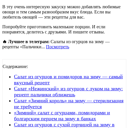
В эту очень интересную закуску можно добавлять любимые
овощи и тем самым разнообразим вкус блюда. Если вы
любитель овощей — эти рецепты для вас.
Попробуйте приготовить маленькие порции. И если
понравятся, делитесь с друзьями. И пишите отзывы.
🔥 Лучшее в телеграм:
Салаты из огурцов на зиму —
рецепты «Пальчики...
Посмотреть
Содержание:
Салат из огурцов и помидоров на зиму — самый
вкусный рецепт
Салат «Нежинский» из огурцов с луком на зиму:
рецепт пальчики оближешь
Салат «Зимний король» на зиму — стерилизация
не требуется
«Зимний» салат с огурцами, помидорами и
болгарским перцем на зиму в банках
Салат из огурцов с сухой горчицей на зиму в